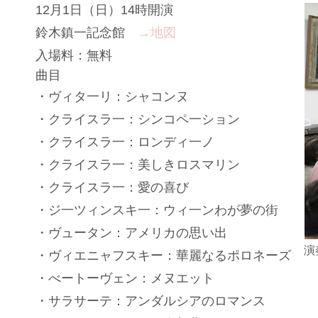
12月1日（日）14時開演
鈴木鎮一記念館
→地図
入場料：無料
曲目
・
ヴィタ一リ：シャコンヌ
・クライスラ一：シンコペ一ション
・クライスラ一：ロンディ一ノ
・クライスラ一：美しきロスマリン
・クライスラ一：愛の喜び
・ジ一ツィンスキ一：ウィ一ンわが夢の街
・ヴュータン：アメリカの思い出
演
・ヴィエニャフスキー：華麗なるポロネーズ
・べートーヴェン：メヌエット
・サラサーテ：アンダルシアのロマンス