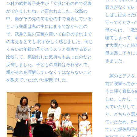
ン科の武井玲子先生が「立派に心の声で発表
着きがなくてレ
ができましたね」と言われました。沈黙の
しばしばあった
中、奏がその先の句を心の中で発表している
守ってくださっ
という発想は私の中にはまるでなかったの
母からは、「教
で、武井先生の言葉を聞いて自分のそれまで
寝てしまって、
の考えをとても 恥ずかしく感じました。同じ
ず大変だった時
くらいの年齢の子がスラスラと発表する姿と
毎回楽しそうに
比較して、気後れした気持ちもあったのだと
きました。
反省しました。子どもの成長はそれぞれで、
親がそれを理解していなくてはならないこと
家のピアノをよ
を教えていただいた瞬間でした。
前に寝室へ向か
うに弾く真似を
した。しかし、
んでいたりして
り、どちらを選
ていたため、
0
ていた堀佐和子