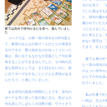
るのを見て、「
ていた姿は今も
た、俳句の書か
書かれていたた
家では自分で俳句かるたを並べ、遊んでいまし
うになりました
た
れた本なども、
コースでは、小林一茶の俳句を100句覚え
めない漢字は「
て、教室のみんなの前で一人ひとりが発表す
てきて、すぐに
るのですが、喋り始めるのがゆっくりだった
奏は、前に出てもなかなか言葉として句を発
家でも車の中で
表することができませんでした。その時の正
た一茶の俳句の
直な気持ちとしては「まだ話せないのに、前
のように俳句カ
に出てポーズをすることにどんな意味がある
がら下の句を詠
んだろう」と感じていました。
れていました。
ある俳句の発表の時間のことです。俳句の
私が仕事で忙し
ボードを手に持って皆の前に立ち、私が上の
い時は、主人や
句を読んでしばらくの沈黙の後、ヴァイオリ
行ってくれてい