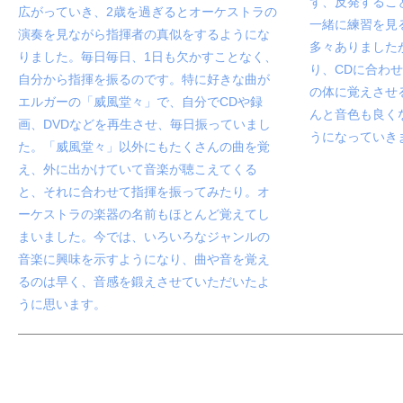
ず、反発するこ
広がっていき、2歳を過ぎるとオーケストラの
一緒に練習を見
演奏を見ながら指揮者の真似をするようにな
多々ありました
りました。毎日毎日、1日も欠かすことなく、
り、CDに合わ
自分から指揮を振るのです。特に好きな曲が
の体に覚えさせ
エルガーの「威風堂々」で、自分でCDや録
んと音色も良く
画、DVDなどを再生させ、毎日振っていまし
うになっていき
た。「威風堂々」以外にもたくさんの曲を覚
え、外に出かけていて音楽が聴こえてくる
と、それに合わせて指揮を振ってみたり。オ
ーケストラの楽器の名前もほとんど覚えてし
まいました。今では、いろいろなジャンルの
音楽に興味を示すようになり、曲や音を覚え
るのは早く、音感を鍛えさせていただいたよ
うに思います。