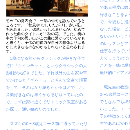
がピアノを子ど
である程度は教
好きなことをよ
初めての発表会で、一茶の俳句を詠んでいると
で、今後もし指
ころです。「秋風や むしりたがりし 赤い花」
なった場合、ピ
を詠みました。偶然かもしれませんが、初めて
作った曲のタイトルが「秋の花」でした。奏の
ないかというこ
中の俳句の思い出がこの曲に繋がっているかも
と思うと、子供の想像力が自分の想像よりはる
のレッスンとア
かに大きなものなのかもしれないと思わされま
仕事を持ってい
す。
えてしまうので
1歳になる前からクラシックが好きな子で、
ことを一緒に親
特に「クインテット」というクラシックの人
最終的にピアノ
形劇が大好きでした。それ以外の曲を家や車
でかけると「ぎゃーっ」と叫んで全身で拒否
堀先生の教室に
をして、そればかり聴きたがるほどでした。
0〜3歳児コース
音楽好きなのは早くから感じ取っていたの
でもなんでも堀
で、まずは家の近くでリトミック教室がある
いました。ユニ
か探し、通い始めたのでした。
子の特徴をよく
生であれば安心
スズキの
0〜3歳児コース
前に通っていたリ