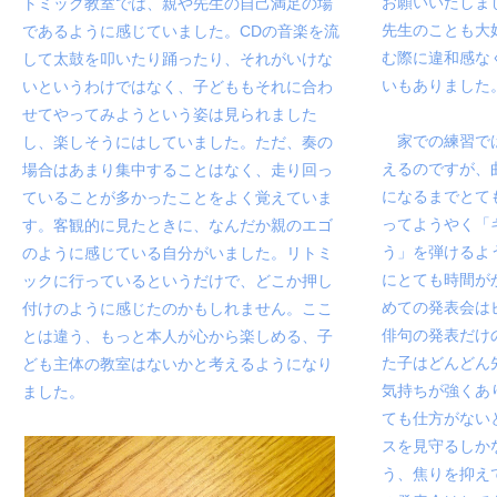
お願いいたしま
トミック教室では、親や先生の自己満足の場
先生のことも大
であるように感じていました。CDの音楽を流
む際に違和感な
して太鼓を叩いたり踊ったり、それがいけな
いもありました
いというわけではなく、子どももそれに合わ
せてやってみようという姿は見られました
家での練習で
し、楽しそうにはしていました。ただ、奏の
えるのですが、
場合はあまり集中することはなく、走り回っ
になるまでとて
ていることが多かったことをよく覚えていま
ってようやく「
す。客観的に見たときに、なんだか親のエゴ
う」を弾けるよ
のように感じている自分がいました。リトミ
にとても時間が
ックに行っているというだけで、どこか押し
めての発表会は
付けのように感じたのかもしれません。ここ
俳句の発表だけ
とは違う、もっと本人が心から楽しめる、子
た子はどんどん
ども主体の教室はないかと考えるようになり
気持ちが強くあ
ました。
ても仕方がない
スを見守るしか
う、焦りを抑え