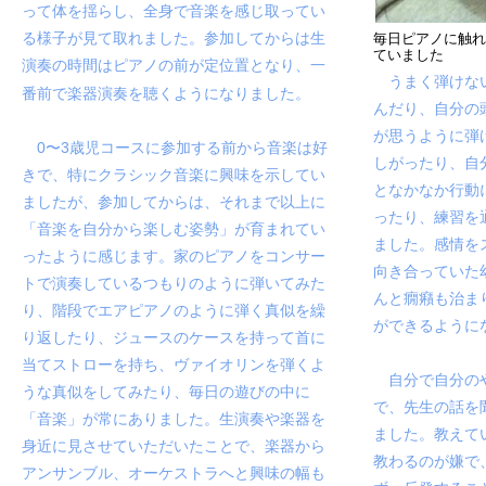
って体を揺らし、全身で音楽を感じ取ってい
る様子が見て取れました。参加してからは生
毎日ピアノに触
ていました
演奏の時間はピアノの前が定位置となり、一
うまく弾けない
番前で楽器演奏を聴くようになりました。
んだり、自分の
が思うように弾
0〜3歳児コース
に参加する前から音楽は好
しがったり、自
きで、特にクラシック音楽に興味を示してい
となかなか行動
ましたが、参加してからは、それまで以上に
ったり、練習を
「音楽を自分から楽しむ姿勢」が育まれてい
ました。感情を
ったように感じます。家のピアノをコンサー
向き合っていた
トで演奏しているつもりのように弾いてみた
んと癇癪も治ま
り、階段でエアピアノのように弾く真似を繰
ができるように
り返したり、ジュースのケースを持って首に
当てストローを持ち、ヴァイオリンを弾くよ
自分で自分のや
うな真似をしてみたり、毎日の遊びの中に
で、先生の話を
「音楽」が常にありました。生演奏や楽器を
ました。教えて
身近に見させていただいたことで、楽器から
教わるのが嫌で
アンサンブル、オーケストラへと興味の幅も