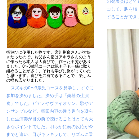
の発表会はとて
コして、胸を張
することができ
指遊びに使用した物です。宮川彬良さんが大好
きだったので、お父さん指はアキラさんのよう
に作ったら本人は大喜びで、作った甲斐があり
ました。0〜3歳児コースは親も子も一緒に取り
組めることが多く、それも学びに繋がっていた
と思います。喜びを共有できることで、楽しみ
の幅も広がりました。
スズキの
0〜3歳児コース
を見学し、すぐに
参加を決めました。決め手は「楽器の生演
奏」でした。ピアノやヴァイオリン、歌やア
ンサンブルなど、毎回内容の違う趣向を凝ら
した生演奏が目の前で聴けることはとても大
きなポイントでした。明らかに奏の反応が今
までと違い、目がキラキラして、リズムに乗