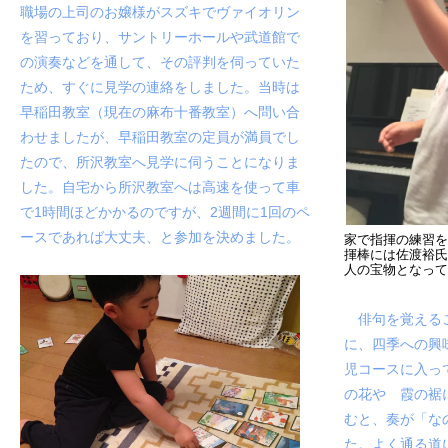
職場の上司のお嬢様がスズキでヴァイオリン
を習っており、サントリーホールや武道館で
の演奏などを通して、その評判を伺っていた
ため、すぐに見学の連絡をしました。
当時は
早稲田教室（現在の麻布十番教室）へ問い合
わせましたが、早稲田教室の定員が満員でし
たので、所沢教室へ見学に伺うことになりま
した。
自宅から所沢教室へは高速を使って車
で1時間ほどかかるのですが、2週間に1回のペ
ースであれば大丈夫、と参加を決めました。
家で指揮の練習
揮棒には佐渡裕
人の宝物となっ
俳句を覚えるこ
に、四季への興
児コース
に入っ
の花や 霞の裾
むと、奏が「な
た。よく通る道