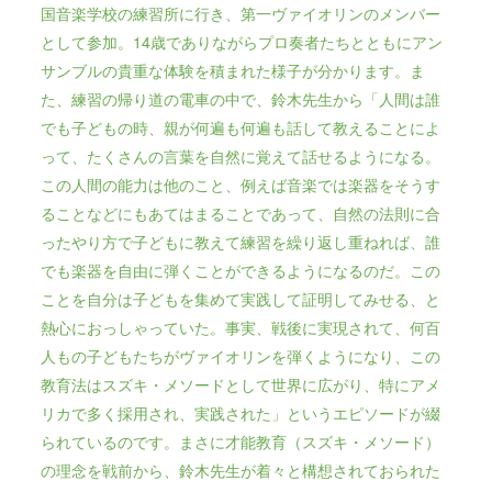
国音楽学校の練習所に行き、第一ヴァイオリンのメンバー
として参加。14歳でありながらプロ奏者たちとともにアン
サンブルの貴重な体験を積まれた様子が分かります。ま
た、練習の帰り道の電車の中で、鈴木先生から「人間は誰
でも子どもの時、親が何遍も何遍も話して教えることによ
って、たくさんの言葉を自然に覚えて話せるようになる。
この人間の能力は他のこと、例えば音楽では楽器をそうす
ることなどにもあてはまることであって、自然の法則に合
ったやり方で子どもに教えて練習を繰り返し重ねれば、誰
でも楽器を自由に弾くことができるようになるのだ。この
ことを自分は子どもを集めて実践して証明してみせる、と
熱心におっしゃっていた。事実、戦後に実現されて、何百
人もの子どもたちがヴァイオリンを弾くようになり、この
教育法はスズキ・メソードとして世界に広がり、特にアメ
リカで多く採用され、実践された」というエピソードが綴
られているのです。まさに才能教育（スズキ・メソード）
の理念を戦前から、鈴木先生が着々と構想されておられた