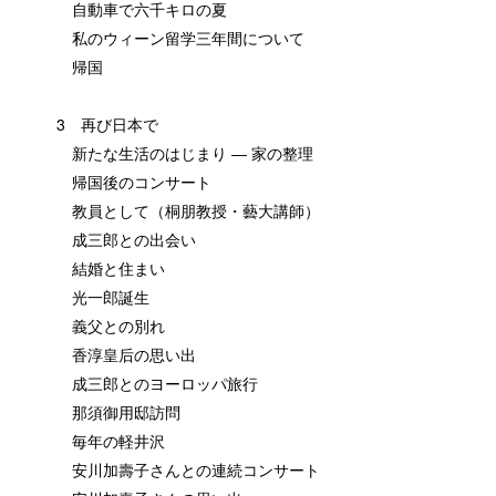
自動車で六千キロの夏
私のウィーン留学三年間について
帰国
3 再び日本で
新たな生活のはじまり ― 家の整理
帰国後のコンサート
教員として（桐朋教授・藝大講師）
成三郎との出会い
結婚と住まい
光一郎誕生
義父との別れ
香淳皇后の思い出
成三郎とのヨーロッパ旅行
那須御用邸訪問
毎年の軽井沢
安川加壽子さんとの連続コンサート