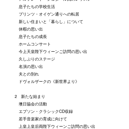
息子たちの学校生活
プリンツ・オイゲン通りへの転居
新しい住まいと「暮らし」について
休暇の思い出
息子たちの成長
ホームコンサート
今上天皇陛下ウィーンご訪問の思い出
久しぶりのステージ
名演の思い出
夫との別れ
ドヴォルザークの《新世界より》
2 新たな始まり
墺日協会の活動
エプソン・クラシックCD収録
若手音楽家の育成に向けて
上皇上皇后両陛下ウィーンご訪問の思い出