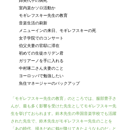
姉美代子の病死
室内楽かソロ活動か
モギレフスキー先生の教育
音楽生活の刷新
メニューインの来日、モギレフスキーの死
女子学院でのコンサート
伯父夫妻の官邸に滞在
初めての生徒ホリデン君
ガリアーノを手に入れる
中村琢二さん夫妻のこと
ヨーロッパで勉強したい
魚住マネージャーのバックアップ
「モギレフスキー先生の教育」のところでは、服部豊子さ
んが、最も多く影響を受けた先生としてモギレフスキー先
生を挙げておられます。鈴木先生の帝国音楽学校でも活躍
された先生で、鈴木先生がモギレフスキー先生のことを
「あの時代、掃きだめに鶴が降りてきたようなものだ」と