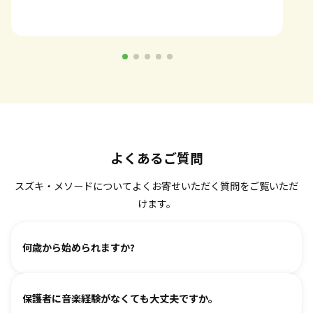
よくあるご質問
スズキ・メソードについてよくお寄せいただく質問をご覧いただ
けます。
何歳から始められますか?
ヴァイオリン、ピアノ、フルート、チェロは2、3歳から始め
保護者に音楽経験がなくても大丈夫ですか。
られます。まずは見学・体験レッスンからお気軽にお問い合