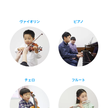
ヴ
ァ
イ
オ
リ
ン
ピ
ア
ノ
チ
ェ
ロ
フ
ル
ー
ト