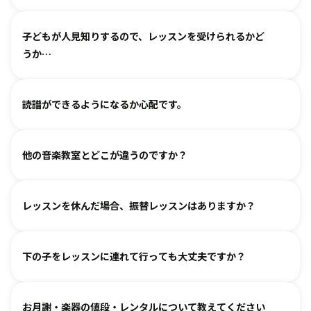
わせください。
基本は個人レッスンで、一人一人に合わせて指導しておりま
（楽器のレッスンを始める前の0〜3歳児コースは全国に約15
子どもが人見知りするので、レッスンを受けられるかど
す。楽器に触れるのが初めてのお子様・ご家庭でも基礎から
箇所ございます。）
うか…
取り組めるようサポートいたしますので、安心して始めてい
ただけます。
各指導者がお子様の個性に合わせて、安心して音楽を楽しん
グループレッスンやイベントなど、楽しくご参加いただける
読譜ができるようになるか心配です。
でいただけるよう心がけております。
工夫を各指導者がしております。まずは見学からというお気
人見知りするお子様は、まずは見学や体験で教室の雰囲気を
持ちでいらしてみてください。仲間ができて楽しく続けてい
各指導者がお子様の様子を見ながら工夫をして指導していま
ご覧いただき、徐々に慣れていただくのがおすすめです。お
る、というお声も多くいただいております。
他の音楽教室とどこが違うのですか？
す。
気軽にご相談ください。
進度と年齢に合わせて副教材を使用したり、アンサンブルな
言葉を身につけるのと同じように、まずはたくさん聴いて、
どを通して楽しみながら自然に読譜に慣れていきます。
レッスンを休んだ場合、振替レッスンはありますか？
吸収します。 オリジナルの教則本に少しずつ取り組んでいく
と、 知らず知らずのうちに バッハ、ベートーヴェンやモーツ
教室ごとに時間割を組んでおりますので、各教室までご相談
ァルトなどの名曲を弾けるようになります。指導者は 養成課
下の子をレッスンに連れて行っても大丈夫ですか？
ください。指導者にお話しいただけますと、ご事情を汲んで
程を経て認定され、研修を続けながら、お一人ひとりに合わ
対応できるケースもございます。
せた指導を行っております。
どうぞお連れください。まずはレッスン見学にお越しいただ
オンラインレッスン対応が可能な教室もございます。
お月謝・楽器の値段・レンタルについて教えてください