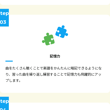
tep
03
記憶力
曲をたくさん聴くことで楽譜をかんたんに暗記できるようにな
り、習った曲を繰り返し練習することで記憶力も飛躍的にアッ
プします。
tep
04