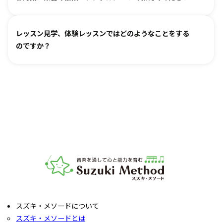
き、ご不安な点があればご相談ください。
お月謝は教室により異なります。
教室情報ページ
をご参照く
レッスン見学、体験レッスンではどのようなことをする
ださい。
のですか？
楽器は新品・中古・レンタルなどでお値段が異なります。指
導者までお気軽にご相談ください。
レッスンをご見学いただき、教室の雰囲気や指導の様子をご
確認いただけます。実際の内容ついては各指導者にご相談く
ださい。レッスンの導入を体験していただいたり、今後につ
いてご説明いたします。
お子様の「やってみたい」の芽を大切に育てるサポートをい
たします。お気軽にご質問ください。
音楽教室スズキ・メソード | 公益社団法人才能教育研究
スズキ・メソードについて
スズキ・メソードとは