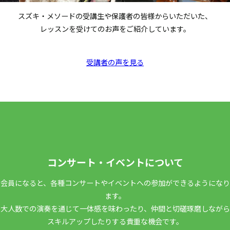
リーニ
協奏曲 変ロ長調 全楽章
育課程
（b）ハイド
協奏曲 ハ長調 全楽章
スズキ・メソードの受講生や保護者の皆様からいただいた、
卒業★
ン
レッスンを受けてのお声をご紹介しています。
無伴奏チェロ組曲 第3番 全曲
（a）バッハ
受講者の声を見る
無伴奏チェロ組曲 第3番 プレリ
（b）バッハ
ュード＋ソナタ ホ長調 第1、2楽
研究科
＋フランク
章
A★
ール
無伴奏チェロ組曲 第3番 プレリ
（c）バッハ
ュード＋ハンガリアン・ラプソデ
＋ポッパー
ィ
サン＝サー
研究科B
協奏曲 第1番 全楽章
コンサート・イベントについて
ンス
会員になると、各種コンサートやイベントへの参加ができるようになり
（a）ブラー
ます。
ムス
ソナタ ホ短調 全楽章
研究科
大人数での演奏を通じて一体感を味わったり、仲間と切磋琢磨しながら
（b）ハイド
協奏曲 二長調 全楽章
C★
スキルアップしたりする貴重な機会です。
ン
協奏曲 二短調 全楽章