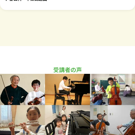
前期初
バッハ
メヌエット 第2番
等科
ベートーヴ
初等科
メヌエット ト長調
ェン
ヴィヴァル
中等科
ソナタ ホ短調 第1、2楽章
受講者の声
ディ
前期高
エックレス
ソナタ ト短調 第1、2楽章
等科
サンマルテ
高等科
ソナタ ト長調 全楽章
ィーニ
（a）ボッケ
才能教