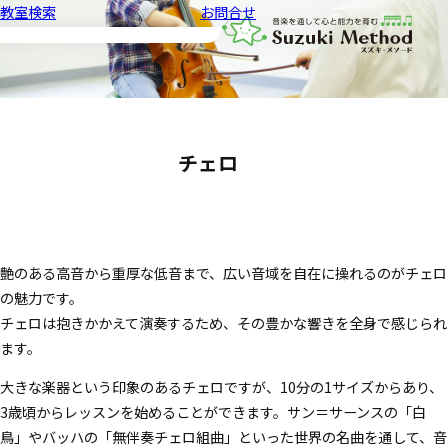
教室検索
お問合せ
音楽教室スズキ・メソード | 公益
チェロ
艶のある高音から重厚な低音まで、広い音域を自在に操れるのがチェロ
の魅力です。
チェロは抱きかかえて演奏するため、その豊かな響きを全身で感じられ
ます。
大きな楽器という印象のあるチェロですが、10分の1サイズからあり、
3歳頃からレッスンを始めることができます。サン＝サーンスの「白
鳥」やバッハの「無伴奏チェロ組曲」といった世界の名曲を通して、音