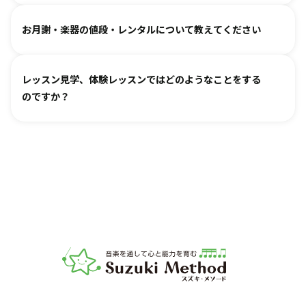
対応できるケースもございます。
せた指導を行っております。
どうぞお連れください。まずはレッスン見学にお越しいただ
オンラインレッスン対応が可能な教室もございます。
お月謝・楽器の値段・レンタルについて教えてください
き、ご不安な点があればご相談ください。
お月謝は教室により異なります。
教室情報ページ
をご参照く
レッスン見学、体験レッスンではどのようなことをする
ださい。
のですか？
楽器は新品・中古・レンタルなどでお値段が異なります。指
導者までお気軽にご相談ください。
レッスンをご見学いただき、教室の雰囲気や指導の様子をご
確認いただけます。実際の内容ついては各指導者にご相談く
ださい。レッスンの導入を体験していただいたり、今後につ
いてご説明いたします。
お子様の「やってみたい」の芽を大切に育てるサポートをい
たします。お気軽にご質問ください。
音楽教室スズキ・メソード | 公益社団法人才能教育研究