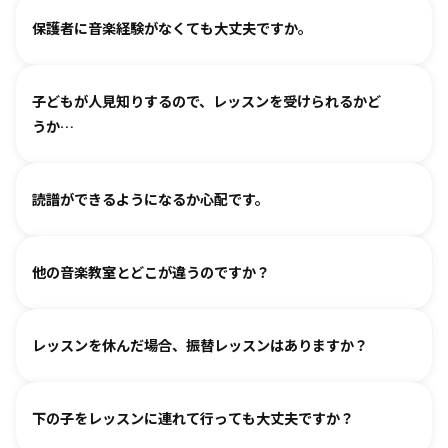
ヴァイオリン、ピアノ、フルート、チェロは2、3歳から始め
保護者に音楽経験がなくても大丈夫ですか。
られます。まずは見学・体験レッスンからお気軽にお問い合
わせください。
基本は個人レッスンで、一人一人に合わせて指導しておりま
（楽器のレッスンを始める前の0〜3歳児コースは全国に約15
子どもが人見知りするので、レッスンを受けられるかど
す。楽器に触れるのが初めてのお子様・ご家庭でも基礎から
箇所ございます。）
うか…
取り組めるようサポートいたしますので、安心して始めてい
ただけます。
各指導者がお子様の個性に合わせて、安心して音楽を楽しん
グループレッスンやイベントなど、楽しくご参加いただける
読譜ができるようになるか心配です。
でいただけるよう心がけております。
工夫を各指導者がしております。まずは見学からというお気
人見知りするお子様は、まずは見学や体験で教室の雰囲気を
持ちでいらしてみてください。仲間ができて楽しく続けてい
各指導者がお子様の様子を見ながら工夫をして指導していま
ご覧いただき、徐々に慣れていただくのがおすすめです。お
る、というお声も多くいただいております。
他の音楽教室とどこが違うのですか？
す。
気軽にご相談ください。
進度と年齢に合わせて副教材を使用したり、アンサンブルな
言葉を身につけるのと同じように、まずはたくさん聴いて、
どを通して楽しみながら自然に読譜に慣れていきます。
レッスンを休んだ場合、振替レッスンはありますか？
吸収します。 オリジナルの教則本に少しずつ取り組んでいく
と、 知らず知らずのうちに バッハ、ベートーヴェンやモーツ
教室ごとに時間割を組んでおりますので、各教室までご相談
ァルトなどの名曲を弾けるようになります。指導者は 養成課
下の子をレッスンに連れて行っても大丈夫ですか？
ください。指導者にお話しいただけますと、ご事情を汲んで
程を経て認定され、研修を続けながら、お一人ひとりに合わ