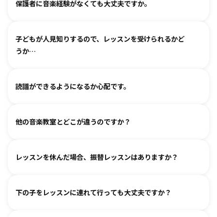
保護者に音楽経験がなくても大丈夫ですか。
られます。まずは見学・体験レッスンからお気軽にお問い合
わせください。
基本は個人レッスンで、一人一人に合わせて指導しておりま
（楽器のレッスンを始める前の0〜3歳児コースは全国に約15
子どもが人見知りするので、レッスンを受けられるかど
す。楽器に触れるのが初めてのお子様・ご家庭でも基礎から
箇所ございます。）
うか…
取り組めるようサポートいたしますので、安心して始めてい
ただけます。
各指導者がお子様の個性に合わせて、安心して音楽を楽しん
グループレッスンやイベントなど、楽しくご参加いただける
読譜ができるようになるか心配です。
でいただけるよう心がけております。
工夫を各指導者がしております。まずは見学からというお気
人見知りするお子様は、まずは見学や体験で教室の雰囲気を
持ちでいらしてみてください。仲間ができて楽しく続けてい
各指導者がお子様の様子を見ながら工夫をして指導していま
ご覧いただき、徐々に慣れていただくのがおすすめです。お
る、というお声も多くいただいております。
他の音楽教室とどこが違うのですか？
す。
気軽にご相談ください。
進度と年齢に合わせて副教材を使用したり、アンサンブルな
言葉を身につけるのと同じように、まずはたくさん聴いて、
どを通して楽しみながら自然に読譜に慣れていきます。
レッスンを休んだ場合、振替レッスンはありますか？
吸収します。 オリジナルの教則本に少しずつ取り組んでいく
と、 知らず知らずのうちに バッハ、ベートーヴェンやモーツ
教室ごとに時間割を組んでおりますので、各教室までご相談
ァルトなどの名曲を弾けるようになります。指導者は 養成課
下の子をレッスンに連れて行っても大丈夫ですか？
ください。指導者にお話しいただけますと、ご事情を汲んで
程を経て認定され、研修を続けながら、お一人ひとりに合わ
対応できるケースもございます。
せた指導を行っております。