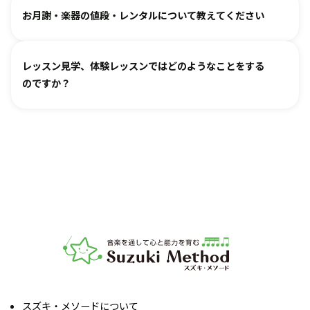
どうぞお連れください。まずはレッスン見学にお越しいただ
オンラインレッスン対応が可能な教室もございます。
お月謝・楽器の値段・レンタルについて教えてください
き、ご不安な点があればご相談ください。
お月謝は教室により異なります。
教室情報ページ
をご参照く
レッスン見学、体験レッスンではどのようなことをする
ださい。
のですか？
楽器は新品・中古・レンタルなどでお値段が異なります。指
導者までお気軽にご相談ください。
レッスンをご見学いただき、教室の雰囲気や指導の様子をご
確認いただけます。実際の内容ついては各指導者にご相談く
ださい。レッスンの導入を体験していただいたり、今後につ
いてご説明いたします。
お子様の「やってみたい」の芽を大切に育てるサポートをい
たします。お気軽にご質問ください。
音楽教室スズキ・メソード | 公益社団法人才能教育研究
スズキ・メソードについて