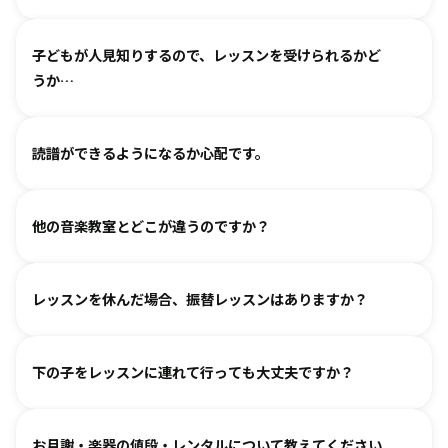
わせください。
基本は個人レッスンで、一人一人に合わせて指導しておりま
（楽器のレッスンを始める前の0〜3歳児コースは全国に約15
子どもが人見知りするので、レッスンを受けられるかど
す。楽器に触れるのが初めてのお子様・ご家庭でも基礎から
箇所ございます。）
うか…
取り組めるようサポートいたしますので、安心して始めてい
ただけます。
各指導者がお子様の個性に合わせて、安心して音楽を楽しん
グループレッスンやイベントなど、楽しくご参加いただける
読譜ができるようになるか心配です。
でいただけるよう心がけております。
工夫を各指導者がしております。まずは見学からというお気
人見知りするお子様は、まずは見学や体験で教室の雰囲気を
持ちでいらしてみてください。仲間ができて楽しく続けてい
各指導者がお子様の様子を見ながら工夫をして指導していま
ご覧いただき、徐々に慣れていただくのがおすすめです。お
る、というお声も多くいただいております。
他の音楽教室とどこが違うのですか？
す。
気軽にご相談ください。
進度と年齢に合わせて副教材を使用したり、アンサンブルな
言葉を身につけるのと同じように、まずはたくさん聴いて、
どを通して楽しみながら自然に読譜に慣れていきます。
レッスンを休んだ場合、振替レッスンはありますか？
吸収します。 オリジナルの教則本に少しずつ取り組んでいく
と、 知らず知らずのうちに バッハ、ベートーヴェンやモーツ
教室ごとに時間割を組んでおりますので、各教室までご相談
ァルトなどの名曲を弾けるようになります。指導者は 養成課
下の子をレッスンに連れて行っても大丈夫ですか？
ください。指導者にお話しいただけますと、ご事情を汲んで
程を経て認定され、研修を続けながら、お一人ひとりに合わ
対応できるケースもございます。
せた指導を行っております。
どうぞお連れください。まずはレッスン見学にお越しいただ
オンラインレッスン対応が可能な教室もございます。
お月謝・楽器の値段・レンタルについて教えてください