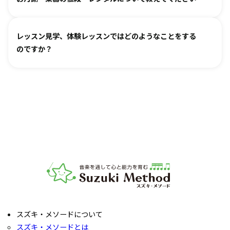
き、ご不安な点があればご相談ください。
お月謝は教室により異なります。
教室情報ページ
をご参照く
レッスン見学、体験レッスンではどのようなことをする
ださい。
のですか？
楽器は新品・中古・レンタルなどでお値段が異なります。指
導者までお気軽にご相談ください。
レッスンをご見学いただき、教室の雰囲気や指導の様子をご
確認いただけます。実際の内容ついては各指導者にご相談く
ださい。レッスンの導入を体験していただいたり、今後につ
いてご説明いたします。
お子様の「やってみたい」の芽を大切に育てるサポートをい
たします。お気軽にご質問ください。
音楽教室スズキ・メソード | 公益社団法人才能教育研究
スズキ・メソードについて
スズキ・メソードとは