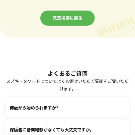
教室検索に戻る
よくあるご質問
スズキ・メソードについてよくお寄せいただく質問をご覧いただ
けます。
何歳から始められますか?
ヴァイオリン、ピアノ、フルート、チェロは2、3歳から始め
保護者に音楽経験がなくても大丈夫ですか。
られます。まずは見学・体験レッスンからお気軽にお問い合