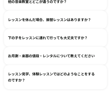
る、というお声も多くいただいております。
他の音楽教室とどこが違うのですか？
す。
気軽にご相談ください。
進度と年齢に合わせて副教材を使用したり、アンサンブルな
言葉を身につけるのと同じように、まずはたくさん聴いて、
どを通して楽しみながら自然に読譜に慣れていきます。
レッスンを休んだ場合、振替レッスンはありますか？
吸収します。 オリジナルの教則本に少しずつ取り組んでいく
と、 知らず知らずのうちに バッハ、ベートーヴェンやモーツ
教室ごとに時間割を組んでおりますので、各教室までご相談
ァルトなどの名曲を弾けるようになります。指導者は 養成課
下の子をレッスンに連れて行っても大丈夫ですか？
ください。指導者にお話しいただけますと、ご事情を汲んで
程を経て認定され、研修を続けながら、お一人ひとりに合わ
対応できるケースもございます。
せた指導を行っております。
どうぞお連れください。まずはレッスン見学にお越しいただ
オンラインレッスン対応が可能な教室もございます。
お月謝・楽器の値段・レンタルについて教えてください
き、ご不安な点があればご相談ください。
お月謝は教室により異なります。
教室情報ページ
をご参照く
レッスン見学、体験レッスンではどのようなことをする
ださい。
のですか？
楽器は新品・中古・レンタルなどでお値段が異なります。指
導者までお気軽にご相談ください。
レッスンをご見学いただき、教室の雰囲気や指導の様子をご
確認いただけます。実際の内容ついては各指導者にご相談く
ださい。レッスンの導入を体験していただいたり、今後につ