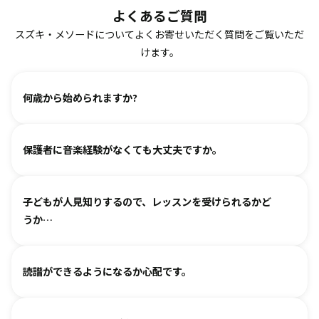
よくあるご質問
スズキ・メソードについてよくお寄せいただく質問をご覧いただ
けます。
何歳から始められますか?
ヴァイオリン、ピアノ、フルート、チェロは2、3歳から始め
保護者に音楽経験がなくても大丈夫ですか。
られます。まずは見学・体験レッスンからお気軽にお問い合
わせください。
基本は個人レッスンで、一人一人に合わせて指導しておりま
（楽器のレッスンを始める前の0〜3歳児コースは全国に約15
子どもが人見知りするので、レッスンを受けられるかど
す。楽器に触れるのが初めてのお子様・ご家庭でも基礎から
箇所ございます。）
うか…
取り組めるようサポートいたしますので、安心して始めてい
ただけます。
各指導者がお子様の個性に合わせて、安心して音楽を楽しん
グループレッスンやイベントなど、楽しくご参加いただける
読譜ができるようになるか心配です。
でいただけるよう心がけております。
工夫を各指導者がしております。まずは見学からというお気
人見知りするお子様は、まずは見学や体験で教室の雰囲気を
持ちでいらしてみてください。仲間ができて楽しく続けてい
各指導者がお子様の様子を見ながら工夫をして指導していま
ご覧いただき、徐々に慣れていただくのがおすすめです。お