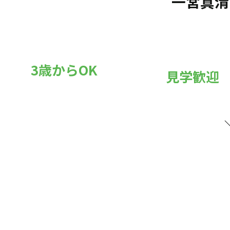
一宮真清
3歳からOK
見学歓迎