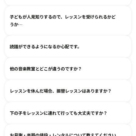
わせください。
基本は個人レッスンで、一人一人に合わせて指導しておりま
（楽器のレッスンを始める前の0〜3歳児コースは全国に約15
子どもが人見知りするので、レッスンを受けられるかど
す。楽器に触れるのが初めてのお子様・ご家庭でも基礎から
箇所ございます。）
うか…
取り組めるようサポートいたしますので、安心して始めてい
ただけます。
各指導者がお子様の個性に合わせて、安心して音楽を楽しん
グループレッスンやイベントなど、楽しくご参加いただける
読譜ができるようになるか心配です。
でいただけるよう心がけております。
工夫を各指導者がしております。まずは見学からというお気
人見知りするお子様は、まずは見学や体験で教室の雰囲気を
持ちでいらしてみてください。仲間ができて楽しく続けてい
各指導者がお子様の様子を見ながら工夫をして指導していま
ご覧いただき、徐々に慣れていただくのがおすすめです。お
る、というお声も多くいただいております。
他の音楽教室とどこが違うのですか？
す。
気軽にご相談ください。
進度と年齢に合わせて副教材を使用したり、アンサンブルな
言葉を身につけるのと同じように、まずはたくさん聴いて、
どを通して楽しみながら自然に読譜に慣れていきます。
レッスンを休んだ場合、振替レッスンはありますか？
吸収します。 オリジナルの教則本に少しずつ取り組んでいく
と、 知らず知らずのうちに バッハ、ベートーヴェンやモーツ
教室ごとに時間割を組んでおりますので、各教室までご相談
ァルトなどの名曲を弾けるようになります。指導者は 養成課
下の子をレッスンに連れて行っても大丈夫ですか？
ください。指導者にお話しいただけますと、ご事情を汲んで
程を経て認定され、研修を続けながら、お一人ひとりに合わ
対応できるケースもございます。
せた指導を行っております。
どうぞお連れください。まずはレッスン見学にお越しいただ
オンラインレッスン対応が可能な教室もございます。
お月謝・楽器の値段・レンタルについて教えてください