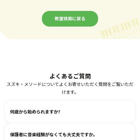
教室検索に戻る
よくあるご質問
スズキ・メソードについてよくお寄せいただく質問をご覧いただ
けます。
何歳から始められますか?
ヴァイオリン、ピアノ、フルート、チェロは2、3歳から始め
保護者に音楽経験がなくても大丈夫ですか。
られます。まずは見学・体験レッスンからお気軽にお問い合