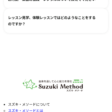
き、ご不安な点があればご相談ください。
お月謝は教室により異なります。
教室情報ページ
をご参照く
レッスン見学、体験レッスンではどのようなことをする
ださい。
のですか？
楽器は新品・中古・レンタルなどでお値段が異なります。指
導者までお気軽にご相談ください。
レッスンをご見学いただき、教室の雰囲気や指導の様子をご
確認いただけます。実際の内容ついては各指導者にご相談く
ださい。レッスンの導入を体験していただいたり、今後につ
いてご説明いたします。
お子様の「やってみたい」の芽を大切に育てるサポートをい
たします。お気軽にご質問ください。
音楽教室スズキ・メソード | 公益社団法人才能教育研究
スズキ・メソードについて
スズキ・メソードとは