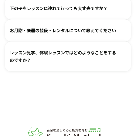
教室ごとに時間割を組んでおりますので、各教室までご相談
ァルトなどの名曲を弾けるようになります。指導者は 養成課
下の子をレッスンに連れて行っても大丈夫ですか？
ください。指導者にお話しいただけますと、ご事情を汲んで
程を経て認定され、研修を続けながら、お一人ひとりに合わ
対応できるケースもございます。
せた指導を行っております。
どうぞお連れください。まずはレッスン見学にお越しいただ
オンラインレッスン対応が可能な教室もございます。
お月謝・楽器の値段・レンタルについて教えてください
き、ご不安な点があればご相談ください。
お月謝は教室により異なります。
教室情報ページ
をご参照く
レッスン見学、体験レッスンではどのようなことをする
ださい。
のですか？
楽器は新品・中古・レンタルなどでお値段が異なります。指
導者までお気軽にご相談ください。
レッスンをご見学いただき、教室の雰囲気や指導の様子をご
確認いただけます。実際の内容ついては各指導者にご相談く
ださい。レッスンの導入を体験していただいたり、今後につ
いてご説明いたします。
お子様の「やってみたい」の芽を大切に育てるサポートをい
たします。お気軽にご質問ください。
音楽教室スズキ・メソード | 公益社団法人才能教育研究