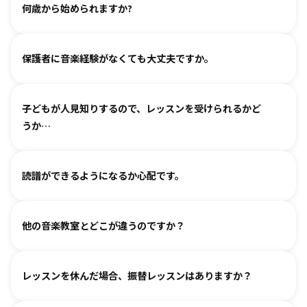
何歳から始められますか?
ヴァイオリン、ピアノ、フルート、チェロは2、3歳から始め
保護者に音楽経験がなくても大丈夫ですか。
られます。まずは見学・体験レッスンからお気軽にお問い合
わせください。
基本は個人レッスンで、一人一人に合わせて指導しておりま
（楽器のレッスンを始める前の0〜3歳児コースは全国に約15
子どもが人見知りするので、レッスンを受けられるかど
す。楽器に触れるのが初めてのお子様・ご家庭でも基礎から
箇所ございます。）
うか…
取り組めるようサポートいたしますので、安心して始めてい
ただけます。
各指導者がお子様の個性に合わせて、安心して音楽を楽しん
グループレッスンやイベントなど、楽しくご参加いただける
読譜ができるようになるか心配です。
でいただけるよう心がけております。
工夫を各指導者がしております。まずは見学からというお気
人見知りするお子様は、まずは見学や体験で教室の雰囲気を
持ちでいらしてみてください。仲間ができて楽しく続けてい
各指導者がお子様の様子を見ながら工夫をして指導していま
ご覧いただき、徐々に慣れていただくのがおすすめです。お
る、というお声も多くいただいております。
他の音楽教室とどこが違うのですか？
す。
気軽にご相談ください。
進度と年齢に合わせて副教材を使用したり、アンサンブルな
言葉を身につけるのと同じように、まずはたくさん聴いて、
どを通して楽しみながら自然に読譜に慣れていきます。
レッスンを休んだ場合、振替レッスンはありますか？
吸収します。 オリジナルの教則本に少しずつ取り組んでいく
と、 知らず知らずのうちに バッハ、ベートーヴェンやモーツ