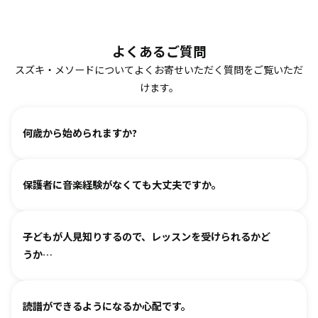
よくあるご質問
スズキ・メソードについてよくお寄せいただく質問をご覧いただ
けます。
何歳から始められますか?
ヴァイオリン、ピアノ、フルート、チェロは2、3歳から始め
保護者に音楽経験がなくても大丈夫ですか。
られます。まずは見学・体験レッスンからお気軽にお問い合
わせください。
基本は個人レッスンで、一人一人に合わせて指導しておりま
（楽器のレッスンを始める前の0〜3歳児コースは全国に約15
子どもが人見知りするので、レッスンを受けられるかど
す。楽器に触れるのが初めてのお子様・ご家庭でも基礎から
箇所ございます。）
うか…
取り組めるようサポートいたしますので、安心して始めてい
ただけます。
各指導者がお子様の個性に合わせて、安心して音楽を楽しん
グループレッスンやイベントなど、楽しくご参加いただける
読譜ができるようになるか心配です。
でいただけるよう心がけております。