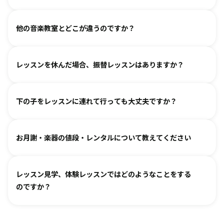
工夫を各指導者がしております。まずは見学からというお気
人見知りするお子様は、まずは見学や体験で教室の雰囲気を
持ちでいらしてみてください。仲間ができて楽しく続けてい
各指導者がお子様の様子を見ながら工夫をして指導していま
ご覧いただき、徐々に慣れていただくのがおすすめです。お
る、というお声も多くいただいております。
他の音楽教室とどこが違うのですか？
す。
気軽にご相談ください。
進度と年齢に合わせて副教材を使用したり、アンサンブルな
言葉を身につけるのと同じように、まずはたくさん聴いて、
どを通して楽しみながら自然に読譜に慣れていきます。
レッスンを休んだ場合、振替レッスンはありますか？
吸収します。 オリジナルの教則本に少しずつ取り組んでいく
と、 知らず知らずのうちに バッハ、ベートーヴェンやモーツ
教室ごとに時間割を組んでおりますので、各教室までご相談
ァルトなどの名曲を弾けるようになります。指導者は 養成課
下の子をレッスンに連れて行っても大丈夫ですか？
ください。指導者にお話しいただけますと、ご事情を汲んで
程を経て認定され、研修を続けながら、お一人ひとりに合わ
対応できるケースもございます。
せた指導を行っております。
どうぞお連れください。まずはレッスン見学にお越しいただ
オンラインレッスン対応が可能な教室もございます。
お月謝・楽器の値段・レンタルについて教えてください
き、ご不安な点があればご相談ください。
お月謝は教室により異なります。
教室情報ページ
をご参照く
レッスン見学、体験レッスンではどのようなことをする
ださい。
のですか？
楽器は新品・中古・レンタルなどでお値段が異なります。指
導者までお気軽にご相談ください。
レッスンをご見学いただき、教室の雰囲気や指導の様子をご