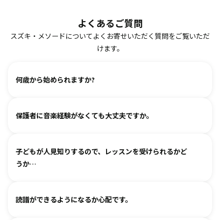
よくあるご質問
スズキ・メソードについてよくお寄せいただく質問をご覧いただ
けます。
何歳から始められますか?
ヴァイオリン、ピアノ、フルート、チェロは2、3歳から始め
保護者に音楽経験がなくても大丈夫ですか。
られます。まずは見学・体験レッスンからお気軽にお問い合
わせください。
基本は個人レッスンで、一人一人に合わせて指導しておりま
（楽器のレッスンを始める前の0〜3歳児コースは全国に約15
子どもが人見知りするので、レッスンを受けられるかど
す。楽器に触れるのが初めてのお子様・ご家庭でも基礎から
箇所ございます。）
うか…
取り組めるようサポートいたしますので、安心して始めてい
ただけます。
各指導者がお子様の個性に合わせて、安心して音楽を楽しん
グループレッスンやイベントなど、楽しくご参加いただける
読譜ができるようになるか心配です。
でいただけるよう心がけております。
工夫を各指導者がしております。まずは見学からというお気
人見知りするお子様は、まずは見学や体験で教室の雰囲気を