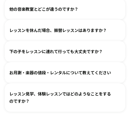
持ちでいらしてみてください。仲間ができて楽しく続けてい
各指導者がお子様の様子を見ながら工夫をして指導していま
ご覧いただき、徐々に慣れていただくのがおすすめです。お
る、というお声も多くいただいております。
他の音楽教室とどこが違うのですか？
す。
気軽にご相談ください。
進度と年齢に合わせて副教材を使用したり、アンサンブルな
言葉を身につけるのと同じように、まずはたくさん聴いて、
どを通して楽しみながら自然に読譜に慣れていきます。
レッスンを休んだ場合、振替レッスンはありますか？
吸収します。 オリジナルの教則本に少しずつ取り組んでいく
と、 知らず知らずのうちに バッハ、ベートーヴェンやモーツ
教室ごとに時間割を組んでおりますので、各教室までご相談
ァルトなどの名曲を弾けるようになります。指導者は 養成課
下の子をレッスンに連れて行っても大丈夫ですか？
ください。指導者にお話しいただけますと、ご事情を汲んで
程を経て認定され、研修を続けながら、お一人ひとりに合わ
対応できるケースもございます。
せた指導を行っております。
どうぞお連れください。まずはレッスン見学にお越しいただ
オンラインレッスン対応が可能な教室もございます。
お月謝・楽器の値段・レンタルについて教えてください
き、ご不安な点があればご相談ください。
お月謝は教室により異なります。
教室情報ページ
をご参照く
レッスン見学、体験レッスンではどのようなことをする
ださい。
のですか？
楽器は新品・中古・レンタルなどでお値段が異なります。指
導者までお気軽にご相談ください。
レッスンをご見学いただき、教室の雰囲気や指導の様子をご
確認いただけます。実際の内容ついては各指導者にご相談く