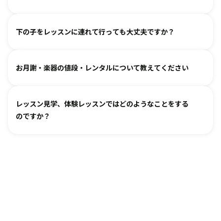
吸収します。 オリジナルの教則本に少しずつ取り組んでいく
と、 知らず知らずのうちに バッハ、ベートーヴェンやモーツ
教室ごとに時間割を組んでおりますので、各教室までご相談
ァルトなどの名曲を弾けるようになります。指導者は 養成課
下の子をレッスンに連れて行っても大丈夫ですか？
ください。指導者にお話しいただけますと、ご事情を汲んで
程を経て認定され、研修を続けながら、お一人ひとりに合わ
対応できるケースもございます。
せた指導を行っております。
どうぞお連れください。まずはレッスン見学にお越しいただ
オンラインレッスン対応が可能な教室もございます。
お月謝・楽器の値段・レンタルについて教えてください
き、ご不安な点があればご相談ください。
お月謝は教室により異なります。
教室情報ページ
をご参照く
レッスン見学、体験レッスンではどのようなことをする
ださい。
のですか？
楽器は新品・中古・レンタルなどでお値段が異なります。指
導者までお気軽にご相談ください。
レッスンをご見学いただき、教室の雰囲気や指導の様子をご
確認いただけます。実際の内容ついては各指導者にご相談く
ださい。レッスンの導入を体験していただいたり、今後につ
いてご説明いたします。
お子様の「やってみたい」の芽を大切に育てるサポートをい
たします。お気軽にご質問ください。