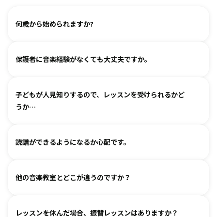
何歳から始められますか?
ヴァイオリン、ピアノ、フルート、チェロは2、3歳から始め
保護者に音楽経験がなくても大丈夫ですか。
られます。まずは見学・体験レッスンからお気軽にお問い合
わせください。
基本は個人レッスンで、一人一人に合わせて指導しておりま
（楽器のレッスンを始める前の0〜3歳児コースは全国に約15
子どもが人見知りするので、レッスンを受けられるかど
す。楽器に触れるのが初めてのお子様・ご家庭でも基礎から
箇所ございます。）
うか…
取り組めるようサポートいたしますので、安心して始めてい
ただけます。
各指導者がお子様の個性に合わせて、安心して音楽を楽しん
グループレッスンやイベントなど、楽しくご参加いただける
読譜ができるようになるか心配です。
でいただけるよう心がけております。
工夫を各指導者がしております。まずは見学からというお気
人見知りするお子様は、まずは見学や体験で教室の雰囲気を
持ちでいらしてみてください。仲間ができて楽しく続けてい
各指導者がお子様の様子を見ながら工夫をして指導していま
ご覧いただき、徐々に慣れていただくのがおすすめです。お
る、というお声も多くいただいております。
他の音楽教室とどこが違うのですか？
す。
気軽にご相談ください。
進度と年齢に合わせて副教材を使用したり、アンサンブルな
言葉を身につけるのと同じように、まずはたくさん聴いて、
どを通して楽しみながら自然に読譜に慣れていきます。
レッスンを休んだ場合、振替レッスンはありますか？