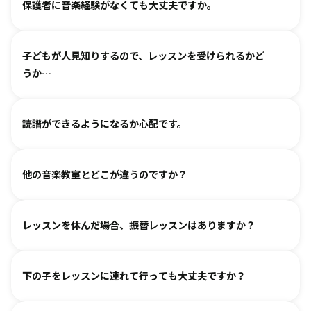
保護者に音楽経験がなくても大丈夫ですか。
られます。まずは見学・体験レッスンからお気軽にお問い合
わせください。
基本は個人レッスンで、一人一人に合わせて指導しておりま
（楽器のレッスンを始める前の0〜3歳児コースは全国に約15
子どもが人見知りするので、レッスンを受けられるかど
す。楽器に触れるのが初めてのお子様・ご家庭でも基礎から
箇所ございます。）
うか…
取り組めるようサポートいたしますので、安心して始めてい
ただけます。
各指導者がお子様の個性に合わせて、安心して音楽を楽しん
グループレッスンやイベントなど、楽しくご参加いただける
読譜ができるようになるか心配です。
でいただけるよう心がけております。
工夫を各指導者がしております。まずは見学からというお気
人見知りするお子様は、まずは見学や体験で教室の雰囲気を
持ちでいらしてみてください。仲間ができて楽しく続けてい
各指導者がお子様の様子を見ながら工夫をして指導していま
ご覧いただき、徐々に慣れていただくのがおすすめです。お
る、というお声も多くいただいております。
他の音楽教室とどこが違うのですか？
す。
気軽にご相談ください。
進度と年齢に合わせて副教材を使用したり、アンサンブルな
言葉を身につけるのと同じように、まずはたくさん聴いて、
どを通して楽しみながら自然に読譜に慣れていきます。
レッスンを休んだ場合、振替レッスンはありますか？
吸収します。 オリジナルの教則本に少しずつ取り組んでいく
と、 知らず知らずのうちに バッハ、ベートーヴェンやモーツ
教室ごとに時間割を組んでおりますので、各教室までご相談
ァルトなどの名曲を弾けるようになります。指導者は 養成課
下の子をレッスンに連れて行っても大丈夫ですか？
ください。指導者にお話しいただけますと、ご事情を汲んで
程を経て認定され、研修を続けながら、お一人ひとりに合わ
対応できるケースもございます。
せた指導を行っております。