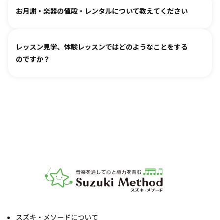
どうぞお連れください。まずはレッスン見学にお越しいただ
オンラインレッスン対応が可能な教室もございます。
お月謝・楽器の値段・レンタルについて教えてください
き、ご不安な点があればご相談ください。
お月謝は教室により異なります。
教室情報ページ
をご参照く
レッスン見学、体験レッスンではどのようなことをする
ださい。
のですか？
楽器は新品・中古・レンタルなどでお値段が異なります。指
導者までお気軽にご相談ください。
レッスンをご見学いただき、教室の雰囲気や指導の様子をご
確認いただけます。実際の内容ついては各指導者にご相談く
ださい。レッスンの導入を体験していただいたり、今後につ
いてご説明いたします。
お子様の「やってみたい」の芽を大切に育てるサポートをい
たします。お気軽にご質問ください。
音楽教室スズキ・メソード | 公益社団法人才能教育研究
スズキ・メソードについて