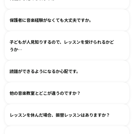
ヴァイオリン、ピアノ、フルート、チェロは2、3歳から始め
保護者に音楽経験がなくても大丈夫ですか。
られます。まずは見学・体験レッスンからお気軽にお問い合
わせください。
基本は個人レッスンで、一人一人に合わせて指導しておりま
（楽器のレッスンを始める前の0〜3歳児コースは全国に約15
子どもが人見知りするので、レッスンを受けられるかど
す。楽器に触れるのが初めてのお子様・ご家庭でも基礎から
箇所ございます。）
うか…
取り組めるようサポートいたしますので、安心して始めてい
ただけます。
各指導者がお子様の個性に合わせて、安心して音楽を楽しん
グループレッスンやイベントなど、楽しくご参加いただける
読譜ができるようになるか心配です。
でいただけるよう心がけております。
工夫を各指導者がしております。まずは見学からというお気
人見知りするお子様は、まずは見学や体験で教室の雰囲気を
持ちでいらしてみてください。仲間ができて楽しく続けてい
各指導者がお子様の様子を見ながら工夫をして指導していま
ご覧いただき、徐々に慣れていただくのがおすすめです。お
る、というお声も多くいただいております。
他の音楽教室とどこが違うのですか？
す。
気軽にご相談ください。
進度と年齢に合わせて副教材を使用したり、アンサンブルな
言葉を身につけるのと同じように、まずはたくさん聴いて、
どを通して楽しみながら自然に読譜に慣れていきます。
レッスンを休んだ場合、振替レッスンはありますか？
吸収します。 オリジナルの教則本に少しずつ取り組んでいく
と、 知らず知らずのうちに バッハ、ベートーヴェンやモーツ