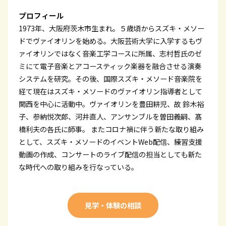
プロフィール
1973年、大阪府茨木市生まれ。５歳頃からスズキ・メソー
ドでヴァイオリンを始める。大阪芸術大学に入学するもヴ
ァイオリンではなく音楽工学コースに所属、志村哲氏のゼ
ミにて電子音楽とアコースティック楽器を融合させる演奏
システムを研究。その後、国際スズキ・メソード音楽院を
経て現在はスズキ・メソードのヴァイオリン指導者として
関西を中心に活動中。ヴァイオリンを豊田耕児、故 鈴木裕
子、参納悦次郎、河井直人、アンサンブルを曽田義嗣、髙
橋利夫の各氏に師事。 またコロナ禍に伴う新たな取り組み
として、スズキ・メソードのイベントWeb配信、練習支援
動画の作成、コンサートのライブ配信の担当としても新た
な時代への取り組みを行なっている。
見学・体験の相談