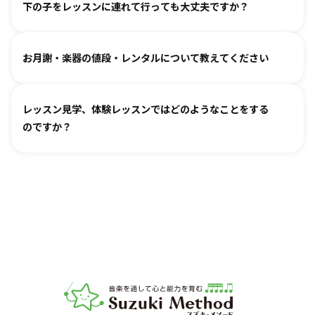
教室ごとに時間割を組んでおりますので、各教室までご相談
ァルトなどの名曲を弾けるようになります。指導者は 養成課
下の子をレッスンに連れて行っても大丈夫ですか？
ください。指導者にお話しいただけますと、ご事情を汲んで
程を経て認定され、研修を続けながら、お一人ひとりに合わ
対応できるケースもございます。
せた指導を行っております。
どうぞお連れください。まずはレッスン見学にお越しいただ
オンラインレッスン対応が可能な教室もございます。
お月謝・楽器の値段・レンタルについて教えてください
き、ご不安な点があればご相談ください。
お月謝は教室により異なります。
教室情報ページ
をご参照く
レッスン見学、体験レッスンではどのようなことをする
ださい。
のですか？
楽器は新品・中古・レンタルなどでお値段が異なります。指
導者までお気軽にご相談ください。
レッスンをご見学いただき、教室の雰囲気や指導の様子をご
確認いただけます。実際の内容ついては各指導者にご相談く
ださい。レッスンの導入を体験していただいたり、今後につ
いてご説明いたします。
お子様の「やってみたい」の芽を大切に育てるサポートをい
たします。お気軽にご質問ください。
音楽教室スズキ・メソード | 公益社団法人才能教育研究