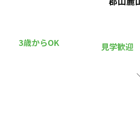
郡山麓
3歳からOK
見学歓迎