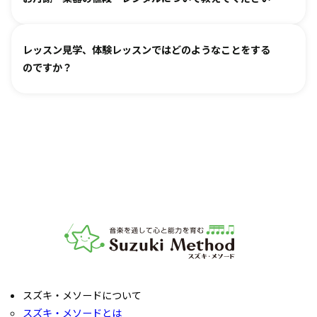
き、ご不安な点があればご相談ください。
お月謝は教室により異なります。
教室情報ページ
をご参照く
レッスン見学、体験レッスンではどのようなことをする
ださい。
のですか？
楽器は新品・中古・レンタルなどでお値段が異なります。指
導者までお気軽にご相談ください。
レッスンをご見学いただき、教室の雰囲気や指導の様子をご
確認いただけます。実際の内容ついては各指導者にご相談く
ださい。レッスンの導入を体験していただいたり、今後につ
いてご説明いたします。
お子様の「やってみたい」の芽を大切に育てるサポートをい
たします。お気軽にご質問ください。
音楽教室スズキ・メソード | 公益社団法人才能教育研究
スズキ・メソードについて
スズキ・メソードとは