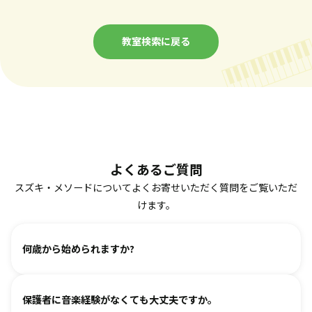
教室検索に戻る
よくあるご質問
スズキ・メソードについてよくお寄せいただく質問をご覧いただ
けます。
何歳から始められますか?
ヴァイオリン、ピアノ、フルート、チェロは2、3歳から始め
保護者に音楽経験がなくても大丈夫ですか。
られます。まずは見学・体験レッスンからお気軽にお問い合