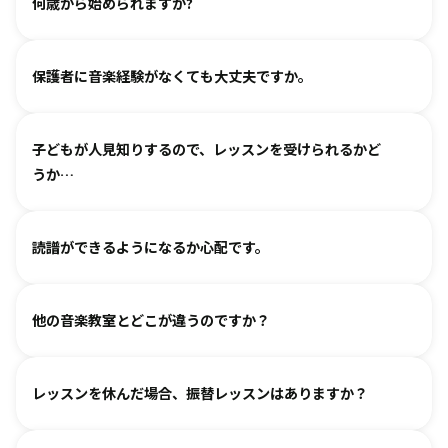
何歳から始められますか?
ヴァイオリン、ピアノ、フルート、チェロは2、3歳から始め
保護者に音楽経験がなくても大丈夫ですか。
られます。まずは見学・体験レッスンからお気軽にお問い合
わせください。
基本は個人レッスンで、一人一人に合わせて指導しておりま
（楽器のレッスンを始める前の0〜3歳児コースは全国に約15
子どもが人見知りするので、レッスンを受けられるかど
す。楽器に触れるのが初めてのお子様・ご家庭でも基礎から
箇所ございます。）
うか…
取り組めるようサポートいたしますので、安心して始めてい
ただけます。
各指導者がお子様の個性に合わせて、安心して音楽を楽しん
グループレッスンやイベントなど、楽しくご参加いただける
読譜ができるようになるか心配です。
でいただけるよう心がけております。
工夫を各指導者がしております。まずは見学からというお気
人見知りするお子様は、まずは見学や体験で教室の雰囲気を
持ちでいらしてみてください。仲間ができて楽しく続けてい
各指導者がお子様の様子を見ながら工夫をして指導していま
ご覧いただき、徐々に慣れていただくのがおすすめです。お
る、というお声も多くいただいております。
他の音楽教室とどこが違うのですか？
す。
気軽にご相談ください。
進度と年齢に合わせて副教材を使用したり、アンサンブルな
言葉を身につけるのと同じように、まずはたくさん聴いて、
どを通して楽しみながら自然に読譜に慣れていきます。
レッスンを休んだ場合、振替レッスンはありますか？
吸収します。 オリジナルの教則本に少しずつ取り組んでいく
と、 知らず知らずのうちに バッハ、ベートーヴェンやモーツ