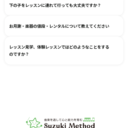
教室ごとに時間割を組んでおりますので、各教室までご相談
ァルトなどの名曲を弾けるようになります。指導者は 養成課
下の子をレッスンに連れて行っても大丈夫ですか？
ください。指導者にお話しいただけますと、ご事情を汲んで
程を経て認定され、研修を続けながら、お一人ひとりに合わ
対応できるケースもございます。
せた指導を行っております。
どうぞお連れください。まずはレッスン見学にお越しいただ
オンラインレッスン対応が可能な教室もございます。
お月謝・楽器の値段・レンタルについて教えてください
き、ご不安な点があればご相談ください。
お月謝は教室により異なります。
教室情報ページ
をご参照く
レッスン見学、体験レッスンではどのようなことをする
ださい。
のですか？
楽器は新品・中古・レンタルなどでお値段が異なります。指
導者までお気軽にご相談ください。
レッスンをご見学いただき、教室の雰囲気や指導の様子をご
確認いただけます。実際の内容ついては各指導者にご相談く
ださい。レッスンの導入を体験していただいたり、今後につ
いてご説明いたします。
お子様の「やってみたい」の芽を大切に育てるサポートをい
たします。お気軽にご質問ください。
音楽教室スズキ・メソード | 公益社団法人才能教育研究