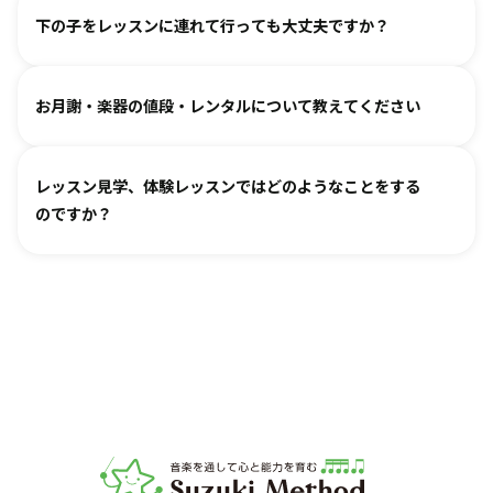
教室ごとに時間割を組んでおりますので、各教室までご相談
ァルトなどの名曲を弾けるようになります。指導者は 養成課
下の子をレッスンに連れて行っても大丈夫ですか？
ください。指導者にお話しいただけますと、ご事情を汲んで
程を経て認定され、研修を続けながら、お一人ひとりに合わ
対応できるケースもございます。
せた指導を行っております。
どうぞお連れください。まずはレッスン見学にお越しいただ
オンラインレッスン対応が可能な教室もございます。
お月謝・楽器の値段・レンタルについて教えてください
き、ご不安な点があればご相談ください。
お月謝は教室により異なります。
教室情報ページ
をご参照く
レッスン見学、体験レッスンではどのようなことをする
ださい。
のですか？
楽器は新品・中古・レンタルなどでお値段が異なります。指
導者までお気軽にご相談ください。
レッスンをご見学いただき、教室の雰囲気や指導の様子をご
確認いただけます。実際の内容ついては各指導者にご相談く
ださい。レッスンの導入を体験していただいたり、今後につ
いてご説明いたします。
お子様の「やってみたい」の芽を大切に育てるサポートをい
たします。お気軽にご質問ください。
音楽教室スズキ・メソード | 公益社団法人才能教育研究