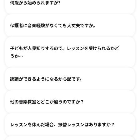
何歳から始められますか?
ヴァイオリン、ピアノ、フルート、チェロは2、3歳から始め
保護者に音楽経験がなくても大丈夫ですか。
られます。まずは見学・体験レッスンからお気軽にお問い合
わせください。
基本は個人レッスンで、一人一人に合わせて指導しておりま
（楽器のレッスンを始める前の0〜3歳児コースは全国に約15
子どもが人見知りするので、レッスンを受けられるかど
す。楽器に触れるのが初めてのお子様・ご家庭でも基礎から
箇所ございます。）
うか…
取り組めるようサポートいたしますので、安心して始めてい
ただけます。
各指導者がお子様の個性に合わせて、安心して音楽を楽しん
グループレッスンやイベントなど、楽しくご参加いただける
読譜ができるようになるか心配です。
でいただけるよう心がけております。
工夫を各指導者がしております。まずは見学からというお気
人見知りするお子様は、まずは見学や体験で教室の雰囲気を
持ちでいらしてみてください。仲間ができて楽しく続けてい
各指導者がお子様の様子を見ながら工夫をして指導していま
ご覧いただき、徐々に慣れていただくのがおすすめです。お
る、というお声も多くいただいております。
他の音楽教室とどこが違うのですか？
す。
気軽にご相談ください。
進度と年齢に合わせて副教材を使用したり、アンサンブルな
言葉を身につけるのと同じように、まずはたくさん聴いて、
どを通して楽しみながら自然に読譜に慣れていきます。
レッスンを休んだ場合、振替レッスンはありますか？
吸収します。 オリジナルの教則本に少しずつ取り組んでいく
と、 知らず知らずのうちに バッハ、ベートーヴェンやモーツ