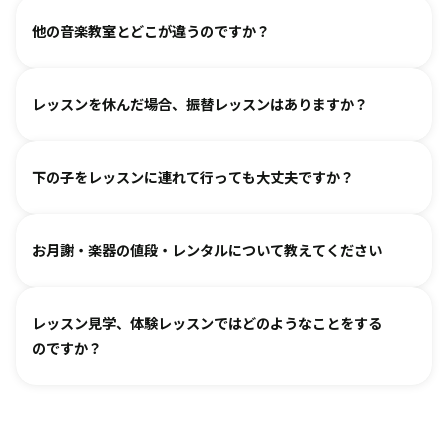
持ちでいらしてみてください。仲間ができて楽しく続けてい
各指導者がお子様の様子を見ながら工夫をして指導していま
ご覧いただき、徐々に慣れていただくのがおすすめです。お
る、というお声も多くいただいております。
他の音楽教室とどこが違うのですか？
す。
気軽にご相談ください。
進度と年齢に合わせて副教材を使用したり、アンサンブルな
言葉を身につけるのと同じように、まずはたくさん聴いて、
どを通して楽しみながら自然に読譜に慣れていきます。
レッスンを休んだ場合、振替レッスンはありますか？
吸収します。 オリジナルの教則本に少しずつ取り組んでいく
と、 知らず知らずのうちに バッハ、ベートーヴェンやモーツ
教室ごとに時間割を組んでおりますので、各教室までご相談
ァルトなどの名曲を弾けるようになります。指導者は 養成課
下の子をレッスンに連れて行っても大丈夫ですか？
ください。指導者にお話しいただけますと、ご事情を汲んで
程を経て認定され、研修を続けながら、お一人ひとりに合わ
対応できるケースもございます。
せた指導を行っております。
どうぞお連れください。まずはレッスン見学にお越しいただ
オンラインレッスン対応が可能な教室もございます。
お月謝・楽器の値段・レンタルについて教えてください
き、ご不安な点があればご相談ください。
お月謝は教室により異なります。
教室情報ページ
をご参照く
レッスン見学、体験レッスンではどのようなことをする
ださい。
のですか？
楽器は新品・中古・レンタルなどでお値段が異なります。指
導者までお気軽にご相談ください。
レッスンをご見学いただき、教室の雰囲気や指導の様子をご
確認いただけます。実際の内容ついては各指導者にご相談く