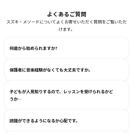
よくあるご質問
スズキ・メソードについてよくお寄せいただく質問をご覧いただ
けます。
何歳から始められますか?
ヴァイオリン、ピアノ、フルート、チェロは2、3歳から始め
保護者に音楽経験がなくても大丈夫ですか。
られます。まずは見学・体験レッスンからお気軽にお問い合
わせください。
基本は個人レッスンで、一人一人に合わせて指導しておりま
（楽器のレッスンを始める前の0〜3歳児コースは全国に約15
子どもが人見知りするので、レッスンを受けられるかど
す。楽器に触れるのが初めてのお子様・ご家庭でも基礎から
箇所ございます。）
うか…
取り組めるようサポートいたしますので、安心して始めてい
ただけます。
各指導者がお子様の個性に合わせて、安心して音楽を楽しん
グループレッスンやイベントなど、楽しくご参加いただける
読譜ができるようになるか心配です。
でいただけるよう心がけております。
工夫を各指導者がしております。まずは見学からというお気
人見知りするお子様は、まずは見学や体験で教室の雰囲気を