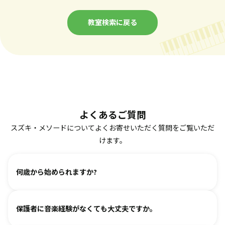
教室検索に戻る
よくあるご質問
スズキ・メソードについてよくお寄せいただく質問をご覧いただ
けます。
何歳から始められますか?
ヴァイオリン、ピアノ、フルート、チェロは2、3歳から始め
保護者に音楽経験がなくても大丈夫ですか。
られます。まずは見学・体験レッスンからお気軽にお問い合