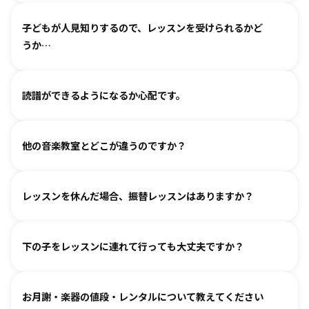
わせください。
基本は個人レッスンで、一人一人に合わせて指導しておりま
（楽器のレッスンを始める前の0〜3歳児コースは全国に約15
子どもが人見知りするので、レッスンを受けられるかど
す。楽器に触れるのが初めてのお子様・ご家庭でも基礎から
箇所ございます。）
うか…
取り組めるようサポートいたしますので、安心して始めてい
ただけます。
各指導者がお子様の個性に合わせて、安心して音楽を楽しん
グループレッスンやイベントなど、楽しくご参加いただける
読譜ができるようになるか心配です。
でいただけるよう心がけております。
工夫を各指導者がしております。まずは見学からというお気
人見知りするお子様は、まずは見学や体験で教室の雰囲気を
持ちでいらしてみてください。仲間ができて楽しく続けてい
各指導者がお子様の様子を見ながら工夫をして指導していま
ご覧いただき、徐々に慣れていただくのがおすすめです。お
る、というお声も多くいただいております。
他の音楽教室とどこが違うのですか？
す。
気軽にご相談ください。
進度と年齢に合わせて副教材を使用したり、アンサンブルな
言葉を身につけるのと同じように、まずはたくさん聴いて、
どを通して楽しみながら自然に読譜に慣れていきます。
レッスンを休んだ場合、振替レッスンはありますか？
吸収します。 オリジナルの教則本に少しずつ取り組んでいく
と、 知らず知らずのうちに バッハ、ベートーヴェンやモーツ
教室ごとに時間割を組んでおりますので、各教室までご相談
ァルトなどの名曲を弾けるようになります。指導者は 養成課
下の子をレッスンに連れて行っても大丈夫ですか？
ください。指導者にお話しいただけますと、ご事情を汲んで
程を経て認定され、研修を続けながら、お一人ひとりに合わ
対応できるケースもございます。
せた指導を行っております。
どうぞお連れください。まずはレッスン見学にお越しいただ
オンラインレッスン対応が可能な教室もございます。
お月謝・楽器の値段・レンタルについて教えてください
き、ご不安な点があればご相談ください。