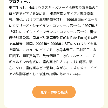
プロフィール
東京生まれ。4歳よりスズキ・メソード指導者である母の手
ほどきでピアノを始める。 桐朋学園大学ピアノ専攻卒業
後、渡仏。パリで二年間研鑽を積む。1996年南仏イエール
にてマリーズ・シェイラン・コンクール第一位。1997年パ
リ郊外にてイル・ド・フランス・コンクール第一位、審査
員特別賞受賞。同年パリ高等音楽院(C.N.R.de Paris)を首席
で卒業後、帰国。2001年〜2006年に5回のソロリサイタル
を開催。これまでにピアノを、故鈴木宏子、三村和子、永
田順子、須田真美子、故寺西昭子、故G.マルティーニ、O.
ギャルドンの各氏に、室内楽をP.ブフィル氏に師事。現
在、ソロ、室内楽などで活動しながら、スズキメソードピ
アノ科指導者として後進の指導にあたっている。
見学・体験の相談