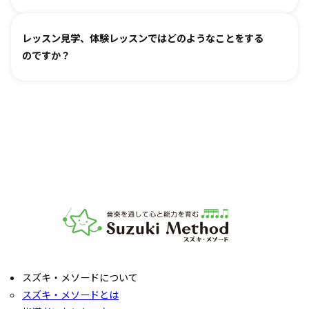
お月謝は教室により異なります。
教室情報ページ
をご参照く
レッスン見学、体験レッスンではどのようなことをする
ださい。
のですか？
楽器は新品・中古・レンタルなどでお値段が異なります。指
導者までお気軽にご相談ください。
レッスンをご見学いただき、教室の雰囲気や指導の様子をご
確認いただけます。実際の内容ついては各指導者にご相談く
ださい。レッスンの導入を体験していただいたり、今後につ
いてご説明いたします。
お子様の「やってみたい」の芽を大切に育てるサポートをい
たします。お気軽にご質問ください。
音楽教室スズキ・メソード | 公益社団法人才能教育研究
スズキ・メソードについて
スズキ・メソードとは