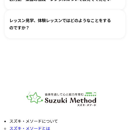
き、ご不安な点があればご相談ください。
お月謝は教室により異なります。
教室情報ページ
をご参照く
レッスン見学、体験レッスンではどのようなことをする
ださい。
のですか？
楽器は新品・中古・レンタルなどでお値段が異なります。指
導者までお気軽にご相談ください。
レッスンをご見学いただき、教室の雰囲気や指導の様子をご
確認いただけます。実際の内容ついては各指導者にご相談く
ださい。レッスンの導入を体験していただいたり、今後につ
いてご説明いたします。
お子様の「やってみたい」の芽を大切に育てるサポートをい
たします。お気軽にご質問ください。
音楽教室スズキ・メソード | 公益社団法人才能教育研究
スズキ・メソードについて
スズキ・メソードとは