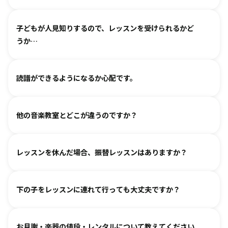
わせください。
基本は個人レッスンで、一人一人に合わせて指導しておりま
（楽器のレッスンを始める前の0〜3歳児コースは全国に約15
子どもが人見知りするので、レッスンを受けられるかど
す。楽器に触れるのが初めてのお子様・ご家庭でも基礎から
箇所ございます。）
うか…
取り組めるようサポートいたしますので、安心して始めてい
ただけます。
各指導者がお子様の個性に合わせて、安心して音楽を楽しん
グループレッスンやイベントなど、楽しくご参加いただける
読譜ができるようになるか心配です。
でいただけるよう心がけております。
工夫を各指導者がしております。まずは見学からというお気
人見知りするお子様は、まずは見学や体験で教室の雰囲気を
持ちでいらしてみてください。仲間ができて楽しく続けてい
各指導者がお子様の様子を見ながら工夫をして指導していま
ご覧いただき、徐々に慣れていただくのがおすすめです。お
る、というお声も多くいただいております。
他の音楽教室とどこが違うのですか？
す。
気軽にご相談ください。
進度と年齢に合わせて副教材を使用したり、アンサンブルな
言葉を身につけるのと同じように、まずはたくさん聴いて、
どを通して楽しみながら自然に読譜に慣れていきます。
レッスンを休んだ場合、振替レッスンはありますか？
吸収します。 オリジナルの教則本に少しずつ取り組んでいく
と、 知らず知らずのうちに バッハ、ベートーヴェンやモーツ
教室ごとに時間割を組んでおりますので、各教室までご相談
ァルトなどの名曲を弾けるようになります。指導者は 養成課
下の子をレッスンに連れて行っても大丈夫ですか？
ください。指導者にお話しいただけますと、ご事情を汲んで
程を経て認定され、研修を続けながら、お一人ひとりに合わ
対応できるケースもございます。
せた指導を行っております。
どうぞお連れください。まずはレッスン見学にお越しいただ
オンラインレッスン対応が可能な教室もございます。
お月謝・楽器の値段・レンタルについて教えてください