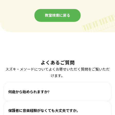
教室検索に戻る
よくあるご質問
スズキ・メソードについてよくお寄せいただく質問をご覧いただ
けます。
何歳から始められますか?
ヴァイオリン、ピアノ、フルート、チェロは2、3歳から始め
保護者に音楽経験がなくても大丈夫ですか。
られます。まずは見学・体験レッスンからお気軽にお問い合