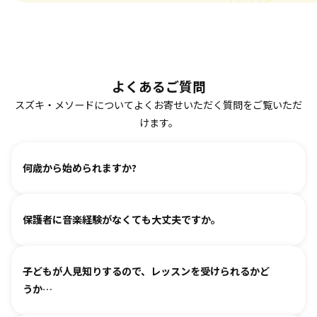
よくあるご質問
スズキ・メソードについてよくお寄せいただく質問をご覧いただ
けます。
何歳から始められますか?
ヴァイオリン、ピアノ、フルート、チェロは2、3歳から始め
保護者に音楽経験がなくても大丈夫ですか。
られます。まずは見学・体験レッスンからお気軽にお問い合
わせください。
基本は個人レッスンで、一人一人に合わせて指導しておりま
（楽器のレッスンを始める前の0〜3歳児コースは全国に約15
子どもが人見知りするので、レッスンを受けられるかど
す。楽器に触れるのが初めてのお子様・ご家庭でも基礎から
箇所ございます。）
うか…
取り組めるようサポートいたしますので、安心して始めてい