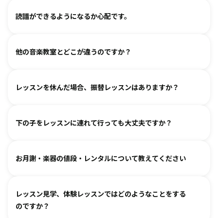
ただけます。
各指導者がお子様の個性に合わせて、安心して音楽を楽しん
グループレッスンやイベントなど、楽しくご参加いただける
読譜ができるようになるか心配です。
でいただけるよう心がけております。
工夫を各指導者がしております。まずは見学からというお気
人見知りするお子様は、まずは見学や体験で教室の雰囲気を
持ちでいらしてみてください。仲間ができて楽しく続けてい
各指導者がお子様の様子を見ながら工夫をして指導していま
ご覧いただき、徐々に慣れていただくのがおすすめです。お
る、というお声も多くいただいております。
他の音楽教室とどこが違うのですか？
す。
気軽にご相談ください。
進度と年齢に合わせて副教材を使用したり、アンサンブルな
言葉を身につけるのと同じように、まずはたくさん聴いて、
どを通して楽しみながら自然に読譜に慣れていきます。
レッスンを休んだ場合、振替レッスンはありますか？
吸収します。 オリジナルの教則本に少しずつ取り組んでいく
と、 知らず知らずのうちに バッハ、ベートーヴェンやモーツ
教室ごとに時間割を組んでおりますので、各教室までご相談
ァルトなどの名曲を弾けるようになります。指導者は 養成課
下の子をレッスンに連れて行っても大丈夫ですか？
ください。指導者にお話しいただけますと、ご事情を汲んで
程を経て認定され、研修を続けながら、お一人ひとりに合わ
対応できるケースもございます。
せた指導を行っております。
どうぞお連れください。まずはレッスン見学にお越しいただ
オンラインレッスン対応が可能な教室もございます。
お月謝・楽器の値段・レンタルについて教えてください
き、ご不安な点があればご相談ください。
お月謝は教室により異なります。
教室情報ページ
をご参照く
レッスン見学、体験レッスンではどのようなことをする
ださい。
のですか？
楽器は新品・中古・レンタルなどでお値段が異なります。指