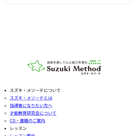
導者までお気軽にご相談ください。
レッスンをご見学いただき、教室の雰囲気や指導の様子をご
確認いただけます。実際の内容ついては各指導者にご相談く
ださい。レッスンの導入を体験していただいたり、今後につ
いてご説明いたします。
お子様の「やってみたい」の芽を大切に育てるサポートをい
たします。お気軽にご質問ください。
音楽教室スズキ・メソード | 公益社団法人才能教育研究
スズキ・メソードについて
スズキ・メソードとは
指導者になりたい方へ
才能教育研究会について
CD・書籍のご案内
レッスン
レッスン案内