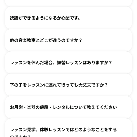
取り組めるようサポートいたしますので、安心して始めてい
ただけます。
各指導者がお子様の個性に合わせて、安心して音楽を楽しん
グループレッスンやイベントなど、楽しくご参加いただける
読譜ができるようになるか心配です。
でいただけるよう心がけております。
工夫を各指導者がしております。まずは見学からというお気
人見知りするお子様は、まずは見学や体験で教室の雰囲気を
持ちでいらしてみてください。仲間ができて楽しく続けてい
各指導者がお子様の様子を見ながら工夫をして指導していま
ご覧いただき、徐々に慣れていただくのがおすすめです。お
る、というお声も多くいただいております。
他の音楽教室とどこが違うのですか？
す。
気軽にご相談ください。
進度と年齢に合わせて副教材を使用したり、アンサンブルな
言葉を身につけるのと同じように、まずはたくさん聴いて、
どを通して楽しみながら自然に読譜に慣れていきます。
レッスンを休んだ場合、振替レッスンはありますか？
吸収します。 オリジナルの教則本に少しずつ取り組んでいく
と、 知らず知らずのうちに バッハ、ベートーヴェンやモーツ
教室ごとに時間割を組んでおりますので、各教室までご相談
ァルトなどの名曲を弾けるようになります。指導者は 養成課
下の子をレッスンに連れて行っても大丈夫ですか？
ください。指導者にお話しいただけますと、ご事情を汲んで
程を経て認定され、研修を続けながら、お一人ひとりに合わ
対応できるケースもございます。
せた指導を行っております。
どうぞお連れください。まずはレッスン見学にお越しいただ
オンラインレッスン対応が可能な教室もございます。
お月謝・楽器の値段・レンタルについて教えてください
き、ご不安な点があればご相談ください。
お月謝は教室により異なります。
教室情報ページ
をご参照く
レッスン見学、体験レッスンではどのようなことをする
ださい。
のですか？