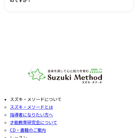
楽器は新品・中古・レンタルなどでお値段が異なります。指
導者までお気軽にご相談ください。
レッスンをご見学いただき、教室の雰囲気や指導の様子をご
確認いただけます。実際の内容ついては各指導者にご相談く
ださい。レッスンの導入を体験していただいたり、今後につ
いてご説明いたします。
お子様の「やってみたい」の芽を大切に育てるサポートをい
たします。お気軽にご質問ください。
音楽教室スズキ・メソード | 公益社団法人才能教育研究
スズキ・メソードについて
スズキ・メソードとは
指導者になりたい方へ
才能教育研究会について
CD・書籍のご案内
レッスン