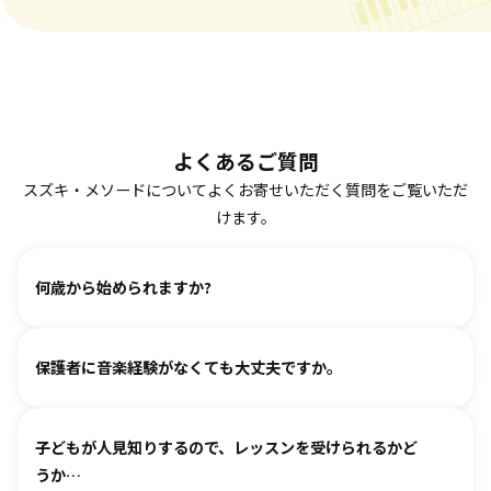
よくあるご質問
スズキ・メソードについてよくお寄せいただく質問をご覧いただ
けます。
何歳から始められますか?
ヴァイオリン、ピアノ、フルート、チェロは2、3歳から始め
保護者に音楽経験がなくても大丈夫ですか。
られます。まずは見学・体験レッスンからお気軽にお問い合
わせください。
基本は個人レッスンで、一人一人に合わせて指導しておりま
（楽器のレッスンを始める前の0〜3歳児コースは全国に約15
子どもが人見知りするので、レッスンを受けられるかど
す。楽器に触れるのが初めてのお子様・ご家庭でも基礎から
箇所ございます。）
うか…