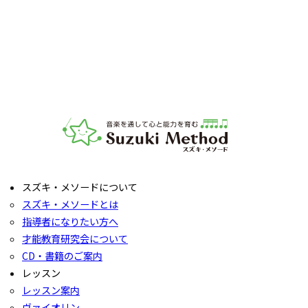
レッスンをご見学いただき、教室の雰囲気や指導の様子をご
確認いただけます。実際の内容ついては各指導者にご相談く
ださい。レッスンの導入を体験していただいたり、今後につ
いてご説明いたします。
お子様の「やってみたい」の芽を大切に育てるサポートをい
たします。お気軽にご質問ください。
音楽教室スズキ・メソード | 公益社団法人才能教育研究
スズキ・メソードについて
スズキ・メソードとは
指導者になりたい方へ
才能教育研究会について
CD・書籍のご案内
レッスン
レッスン案内
ヴァイオリン