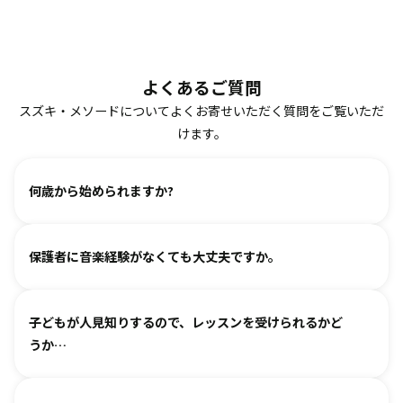
よくあるご質問
スズキ・メソードについてよくお寄せいただく質問をご覧いただ
けます。
何歳から始められますか?
ヴァイオリン、ピアノ、フルート、チェロは2、3歳から始め
保護者に音楽経験がなくても大丈夫ですか。
られます。まずは見学・体験レッスンからお気軽にお問い合
わせください。
基本は個人レッスンで、一人一人に合わせて指導しておりま
（楽器のレッスンを始める前の0〜3歳児コースは全国に約15
子どもが人見知りするので、レッスンを受けられるかど
す。楽器に触れるのが初めてのお子様・ご家庭でも基礎から
箇所ございます。）
うか…
取り組めるようサポートいたしますので、安心して始めてい
ただけます。
各指導者がお子様の個性に合わせて、安心して音楽を楽しん