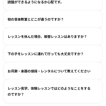
グループレッスンやイベントなど、楽しくご参加いただける
読譜ができるようになるか心配です。
でいただけるよう心がけております。
工夫を各指導者がしております。まずは見学からというお気
人見知りするお子様は、まずは見学や体験で教室の雰囲気を
持ちでいらしてみてください。仲間ができて楽しく続けてい
各指導者がお子様の様子を見ながら工夫をして指導していま
ご覧いただき、徐々に慣れていただくのがおすすめです。お
る、というお声も多くいただいております。
他の音楽教室とどこが違うのですか？
す。
気軽にご相談ください。
進度と年齢に合わせて副教材を使用したり、アンサンブルな
言葉を身につけるのと同じように、まずはたくさん聴いて、
どを通して楽しみながら自然に読譜に慣れていきます。
レッスンを休んだ場合、振替レッスンはありますか？
吸収します。 オリジナルの教則本に少しずつ取り組んでいく
と、 知らず知らずのうちに バッハ、ベートーヴェンやモーツ
教室ごとに時間割を組んでおりますので、各教室までご相談
ァルトなどの名曲を弾けるようになります。指導者は 養成課
下の子をレッスンに連れて行っても大丈夫ですか？
ください。指導者にお話しいただけますと、ご事情を汲んで
程を経て認定され、研修を続けながら、お一人ひとりに合わ
対応できるケースもございます。
せた指導を行っております。
どうぞお連れください。まずはレッスン見学にお越しいただ
オンラインレッスン対応が可能な教室もございます。
お月謝・楽器の値段・レンタルについて教えてください
き、ご不安な点があればご相談ください。
お月謝は教室により異なります。
教室情報ページ
をご参照く
レッスン見学、体験レッスンではどのようなことをする
ださい。
のですか？
楽器は新品・中古・レンタルなどでお値段が異なります。指
導者までお気軽にご相談ください。