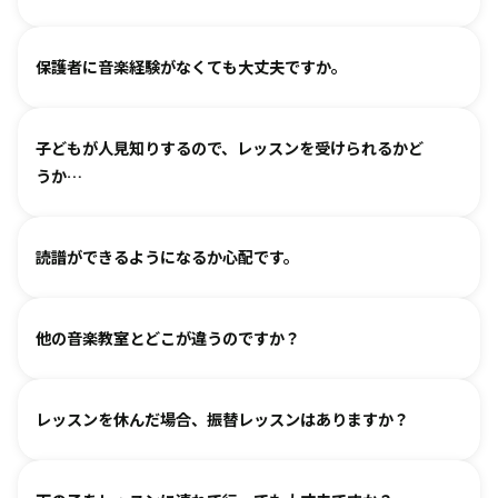
ヴァイオリン、ピアノ、フルート、チェロは2、3歳から始め
保護者に音楽経験がなくても大丈夫ですか。
られます。まずは見学・体験レッスンからお気軽にお問い合
わせください。
基本は個人レッスンで、一人一人に合わせて指導しておりま
（楽器のレッスンを始める前の0〜3歳児コースは全国に約15
子どもが人見知りするので、レッスンを受けられるかど
す。楽器に触れるのが初めてのお子様・ご家庭でも基礎から
箇所ございます。）
うか…
取り組めるようサポートいたしますので、安心して始めてい
ただけます。
各指導者がお子様の個性に合わせて、安心して音楽を楽しん
グループレッスンやイベントなど、楽しくご参加いただける
読譜ができるようになるか心配です。
でいただけるよう心がけております。
工夫を各指導者がしております。まずは見学からというお気
人見知りするお子様は、まずは見学や体験で教室の雰囲気を
持ちでいらしてみてください。仲間ができて楽しく続けてい
各指導者がお子様の様子を見ながら工夫をして指導していま
ご覧いただき、徐々に慣れていただくのがおすすめです。お
る、というお声も多くいただいております。
他の音楽教室とどこが違うのですか？
す。
気軽にご相談ください。
進度と年齢に合わせて副教材を使用したり、アンサンブルな
言葉を身につけるのと同じように、まずはたくさん聴いて、
どを通して楽しみながら自然に読譜に慣れていきます。
レッスンを休んだ場合、振替レッスンはありますか？
吸収します。 オリジナルの教則本に少しずつ取り組んでいく
と、 知らず知らずのうちに バッハ、ベートーヴェンやモーツ
教室ごとに時間割を組んでおりますので、各教室までご相談
ァルトなどの名曲を弾けるようになります。指導者は 養成課