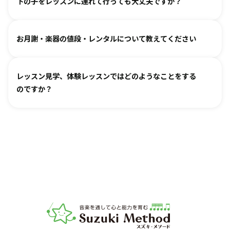
下の子をレッスンに連れて行っても大丈夫ですか？
ください。指導者にお話しいただけますと、ご事情を汲んで
程を経て認定され、研修を続けながら、お一人ひとりに合わ
対応できるケースもございます。
せた指導を行っております。
どうぞお連れください。まずはレッスン見学にお越しいただ
オンラインレッスン対応が可能な教室もございます。
お月謝・楽器の値段・レンタルについて教えてください
き、ご不安な点があればご相談ください。
お月謝は教室により異なります。
教室情報ページ
をご参照く
レッスン見学、体験レッスンではどのようなことをする
ださい。
のですか？
楽器は新品・中古・レンタルなどでお値段が異なります。指
導者までお気軽にご相談ください。
レッスンをご見学いただき、教室の雰囲気や指導の様子をご
確認いただけます。実際の内容ついては各指導者にご相談く
ださい。レッスンの導入を体験していただいたり、今後につ
いてご説明いたします。
お子様の「やってみたい」の芽を大切に育てるサポートをい
たします。お気軽にご質問ください。
音楽教室スズキ・メソード | 公益社団法人才能教育研究