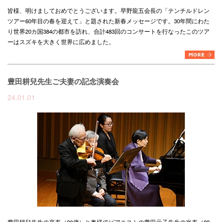
皆様、明けましておめでとうございます。早野龍五会長の「テンチルドレン
ツアー60年目の春を迎えて」と題された新春メッセージです。30年間にわた
り世界20カ国384の都市を訪れ、合計483回のコンサートを行なったこのツア
ーはスズキを大きく世界に広めました。
豊田耕兒先生ご夫妻の記念演奏会
24.01.01
豊田耕兒先生の卒寿（90歳）と奥様でピアニストの豊田元子先生の米寿（88